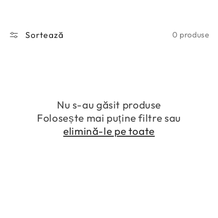
e
:
Sortează
0 produse
Nu s-au găsit produse
Folosește mai puține filtre sau
elimină-le pe toate