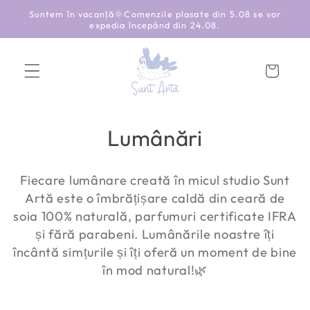
Salt la
Suntem în vacanță🌞Comenzile plasate din 5.08 se vor
conținut
expedia începând din 24.08.
Coș
C
Lumânări
o
Fiecare lumânare creată în micul studio Sunt
l
Artă este o îmbrățișare caldă din ceară de
e
soia 100% naturală, parfumuri certificate IFRA
și fără parabeni. Lumânările noastre îți
c
încântă simțurile și îți oferă un moment de bine
ț
în mod natural!🌿
i